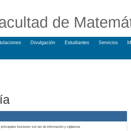
acultad de Matemá
itulaciones
Divulgación
Estudiantes
Servicios
M
ía
 principales funciones son las de información y vigilancia.