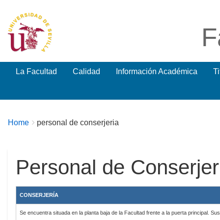
F
La Facultad
Calidad
Información Académica
T
Breadcrumbs
You
Home
personal de conserjeria
are
here:
Personal de Conserjer
CONSERJERÍA
Se encuentra situada en la planta baja de la Facultad frente a la puerta principal. Sus