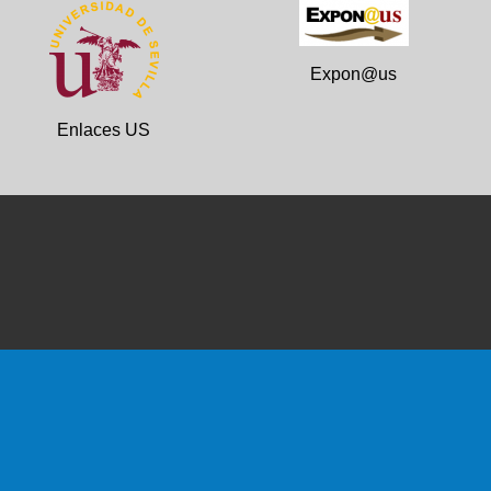
Expon@us
Enlaces US