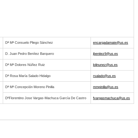
Dª Mª Consuelo Pliego Sánchez
encargadamate@us.es
D. Juan Pedro Benítez Barquero
jbenitez9@us.es
Dª Mª Dolores Núñez Ruiz
lolinunez@us.es
Dª Rosa María Salado Hidalgo
rsalado@us.es
Dª Mª Concepción Moreno Pinilla
mmpinilla@us.es
DºFlorentino Jose Vargas-Machuca García De Castro
fvargasmachuca@us.es