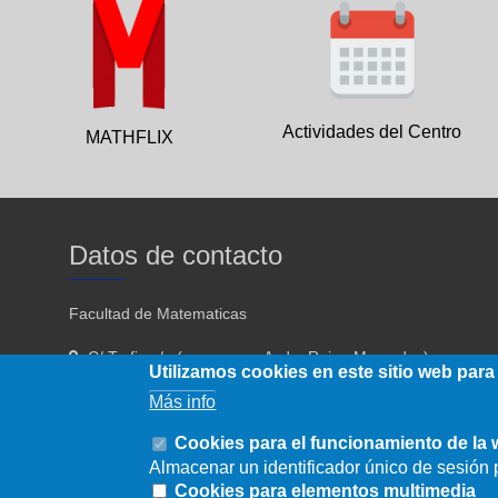
Actividades del Centro
MATHFLIX
Datos de contacto
Facultad de Matematicas
C/ Tarfia s/n (acceso por Avda. Reina Mercedes)
Utilizamos cookies en este sitio web para
Sevilla - 41012
Más info
954557910 954557911
Cookies para el funcionamiento de la
Almacenar un identificador único de sesión p
fmatematicas@us.es
Cookies para elementos multimedia