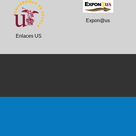
Expon@us
Enlaces US