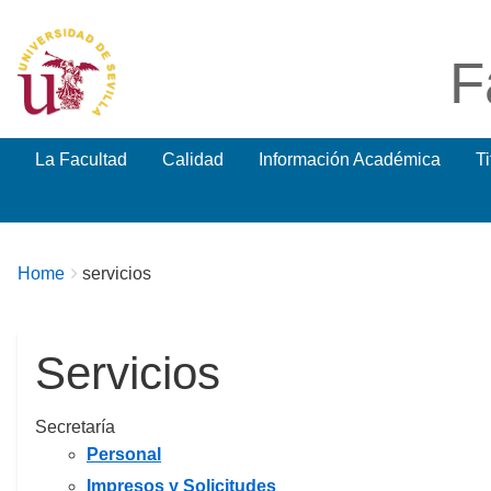
F
La Facultad
Calidad
Información Académica
T
Breadcrumbs
You
Home
servicios
are
here:
Servicios
Secretaría
Personal
Impresos y Solicitudes