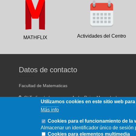
Actividades del Centro
MATHFLIX
Datos de contacto
Facultad de Matematicas
C/ Tarfia s/n (acceso por Avda. Reina Mercedes)
Utilizamos cookies en este sitio web para
Sevilla - 41012
Más info
954557910 954557911
Cookies para el funcionamiento de la
Almacenar un identificador único de sesión p
fmatematicas@us.es
Cookies para elementos multimedia