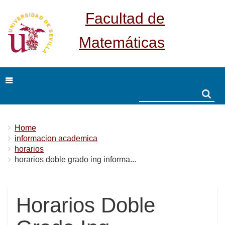
Facultad de
Matemáticas
Search
Search
Breadcrumbs
You
Home
are
informacion academica
here:
horarios
horarios doble grado ing informa...
Horarios Doble