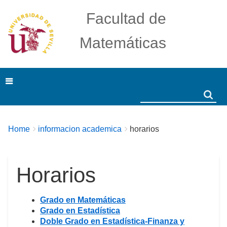
Facultad de
Matemáticas
Search
Search
Breadcrumbs
You
Home
informacion academica
horarios
are
here:
Horarios
Grado en Matemáticas
Grado en Estadística
Doble Grado en Estadística-Finanza y