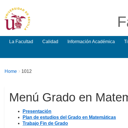
F
La Facultad
Calidad
Información Académica
T
Breadcrumbs
You
Home
1012
are
here:
Menú Grado en Matem
Presentación
Plan de estudios del Grado en Matemáticas
Trabajo Fin de Grado