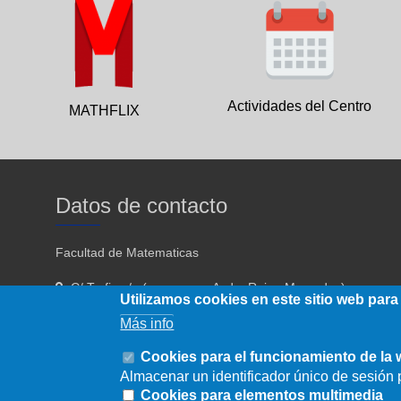
Actividades del Centro
MATHFLIX
Datos de contacto
Facultad de Matematicas
C/ Tarfia s/n (acceso por Avda. Reina Mercedes)
Utilizamos cookies en este sitio web para
Sevilla - 41012
Más info
954557910 954557911
Cookies para el funcionamiento de la
Almacenar un identificador único de sesión p
fmatematicas@us.es
Cookies para elementos multimedia