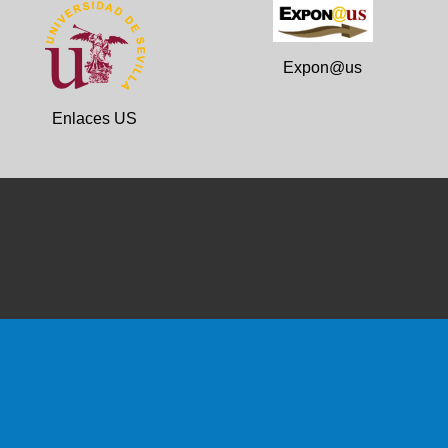
Expon@us
Enlaces US