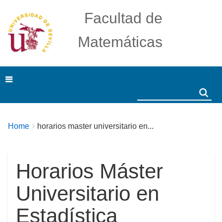
Facultad de
Matemáticas
Search
Search
Breadcrumbs
You
Home
horarios master universitario en...
are
here:
Horarios Máster
Universitario en
Estadística