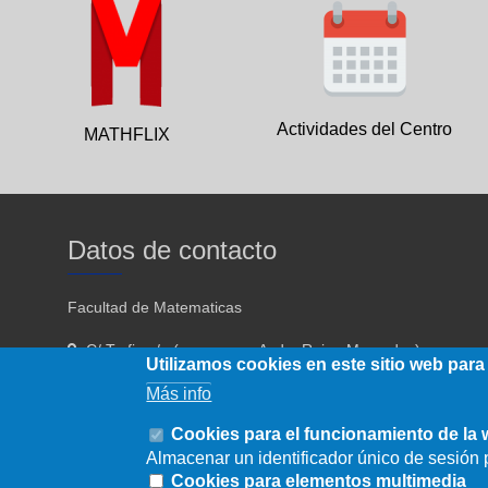
Actividades del Centro
MATHFLIX
Datos de contacto
Facultad de Matematicas
C/ Tarfia s/n (acceso por Avda. Reina Mercedes)
Utilizamos cookies en este sitio web para
Sevilla - 41012
Más info
954557910 954557911
Cookies para el funcionamiento de la
Almacenar un identificador único de sesión p
fmatematicas@us.es
Cookies para elementos multimedia