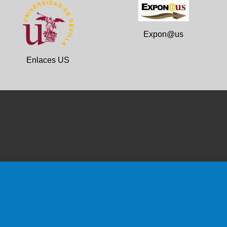
Expon@us
Enlaces US