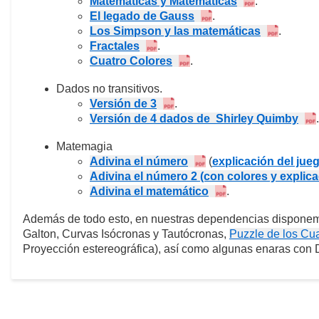
Matemáticas y Matemáticas
.
El legado de Gauss
.
Los Simpson y las matemáticas
.
Fractales
.
Cuatro Colores
.
Dados no transitivos.
Versión de 3
.
Versión de 4 dados de Shirley Quimby
.
Matemagia
Adivina el número
(
explicación del jue
Adivina el número 2 (con colores y explica
Adivina el matemático
.
Además de todo esto, en nuestras dependencias disponem
Galton, Curvas Isócronas y Tautócronas,
Puzzle de los Cu
Proyección estereográfica), así como algunas enaras con D