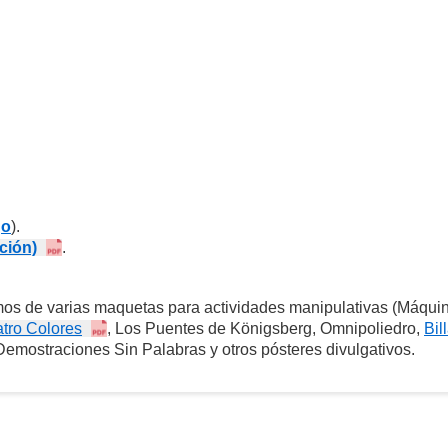
go
).
ción)
.
os de varias maquetas para actividades manipulativas (Máqui
atro Colores
, Los Puentes de Königsberg, Omnipoliedro,
Bil
emostraciones Sin Palabras y otros pósteres divulgativos.