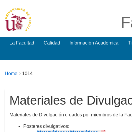
F
La Facultad
Calidad
Información Académica
T
Breadcrumbs
You
Home
1014
are
here:
Materiales de Divulga
Materiales de Divulgación creados por miembros de la Fac
Pósteres divulgativos: