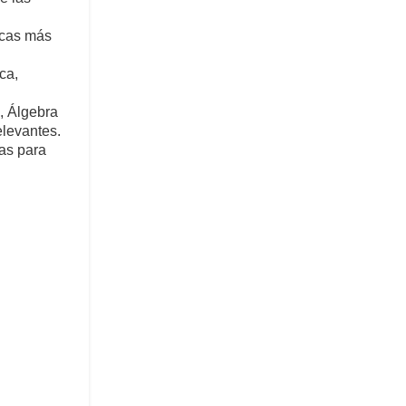
ticas más
ca,
, Álgebra
elevantes.
cas para