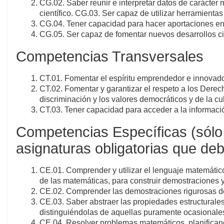
CG.02. Saber reunir e interpretar datos de carácter
científico. CG.03. Ser capaz de utilizar herramient
CG.04. Tener capacidad para hacer aportaciones en 
CG.05. Ser capaz de fomentar nuevos desarrollos cie
Competencias Transversales
CT.01. Fomentar el espíritu emprendedor e innovado
CT.02. Fomentar y garantizar el respeto a los Derec
discriminación y los valores democráticos y de la cul
CT.03. Tener capacidad para acceder a la información
Competencias Específicas (sólo 
asignaturas obligatorias que deb
CE.01. Comprender y utilizar el lenguaje matemátic
de las matemáticas, para construir demostraciones y
CE.02. Comprender las demostraciones rigurosas de
CE.03. Saber abstraer las propiedades estructurales
distinguiéndolas de aquellas puramente ocasionales
CE.04. Resolver problemas matemáticos, planificand