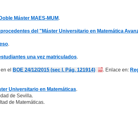
Doble Máster MAES-MUM
.
 procedentes del "Máster Universitario en Matemática Avan
reso
.
estudiantes una vez matriculados
.
 en el
BOE 24/12/2015 (sec I. Pág. 121914)
. Enlace en:
Reg
ster Universitario en Matemáticas
.
dad de Sevilla.
ltad de Matemáticas.