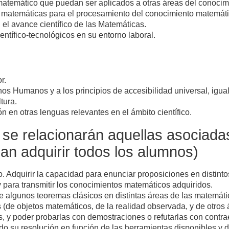
 matemático que puedan ser aplicados a otras áreas del conocim
as matemáticas para el procesamiento del conocimiento matemáti
el avance científico de las Matemáticas.
ntífico-tecnológicos en su entorno laboral.
r.
hos Humanos y a los principios de accesibilidad universal, igua
tura.
 en otras lenguas relevantes en el ámbito científico.
se relacionarán aquellas asociada
an adquirir todos los alumnos)
o. Adquirir la capacidad para enunciar proposiciones en distin
 para transmitir los conocimientos matemáticos adquiridos.
 algunos teoremas clásicos en distintas áreas de las matemáti
 (de objetos matemáticos, de la realidad observada, y de otros 
, y poder probarlas con demostraciones o refutarlas con contr
o su resolución en función de las herramientas disponibles y d