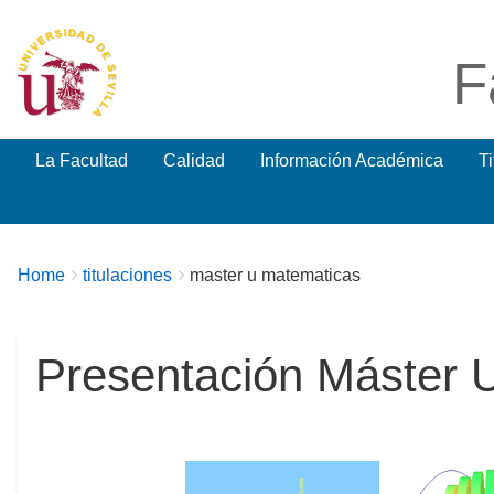
F
La Facultad
Calidad
Información Académica
T
Breadcrumbs
You
Home
titulaciones
master u matematicas
are
here:
Presentación Máster U