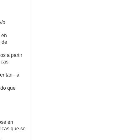
y/o
 en
a de
s a partir
icas
tentan– a
odo que
ose en
ticas que se