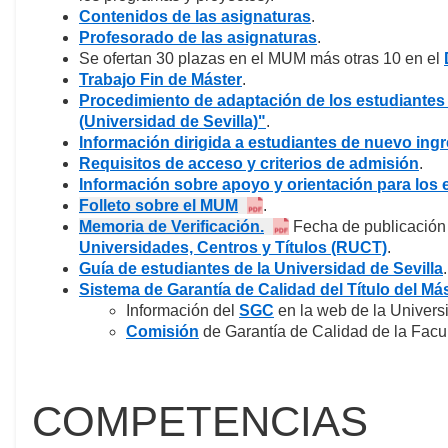
Contenidos de las asignaturas
.
Profesorado de las asignaturas
.
Se ofertan 30 plazas en el MUM más otras 10 en el
Trabajo Fin de Máster
.
Procedimiento de adaptación de los estudiantes
(Universidad de Sevilla)"
.
Información dirigida a estudiantes de nuevo ing
Requisitos de acceso y criterios de admisión
.
Información sobre apoyo y orientación para los 
Folleto sobre el MUM
.
Memoria de Verificación.
Fecha de publicación
Universidades, Centros y Títulos (RUCT)
.
Guía de estudiantes de la Universidad de Sevilla
.
Sistema de Garantía de Calidad del Título del Má
Información del
SGC
en la web de la Universi
Comisión
de Garantía de Calidad de la Facu
COMPETENCIAS