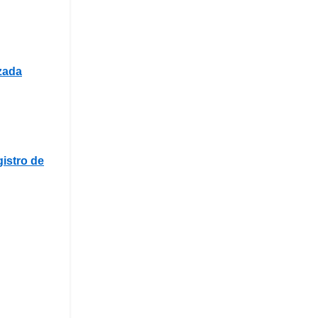
zada
istro de