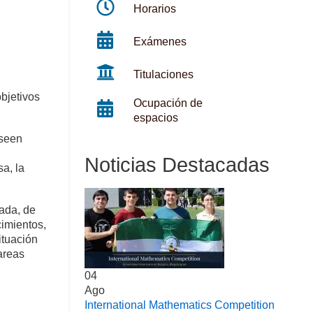
Horarios
Exámenes
Titulaciones
objetivos
Ocupación de
espacios
eseen
Noticias Destacadas
a, la
ada, de
cimientos,
ituación
areas
04
Ago
International Mathematics Competition