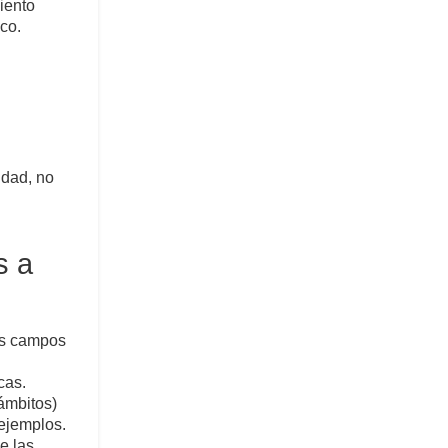
iento
co.
ldad, no
s a
tos campos
cas.
ámbitos)
aejemplos.
e las