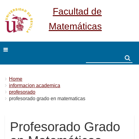
Facultad de
Matemáticas
Search
Search
Breadcrumbs
You
Home
are
informacion academica
here:
profesorado
profesorado grado en matematicas
Profesorado Grado