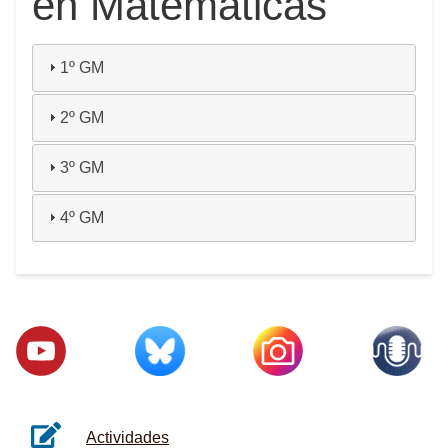
en Matemáticas
1º GM
2º GM
3º GM
4º GM
Actividades