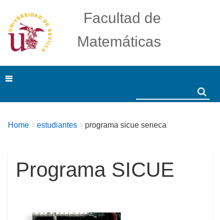
Facultad de
Matemáticas
Search
Search
Breadcrumbs
You
Home
estudiantes
programa sicue seneca
are
here:
Programa SICUE