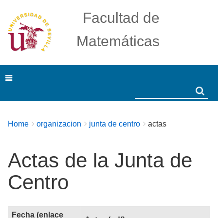
Facultad de
Matemáticas
Search
Search
Breadcrumbs
You
Home
organizacion
junta de centro
actas
are
here:
Actas de la Junta de
Centro
Fecha (enlace