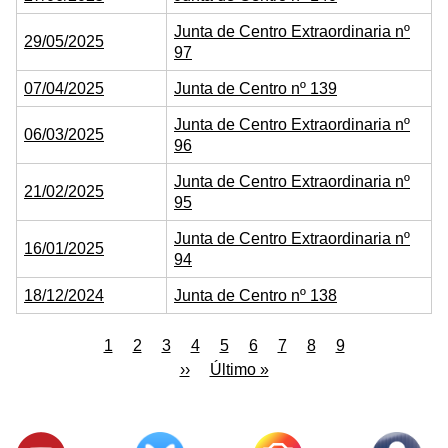
Junta de Centro Extraordinaria nº
29/05/2025
97
07/04/2025
Junta de Centro nº 139
Junta de Centro Extraordinaria nº
06/03/2025
96
Junta de Centro Extraordinaria nº
21/02/2025
95
Junta de Centro Extraordinaria nº
16/01/2025
94
18/12/2024
Junta de Centro nº 138
Paginación
Página
1
Page
2
Page
3
Page
4
Page
5
Page
6
Page
7
Page
8
Page
9
actual
Siguiente
››
Última
Último »
página
página