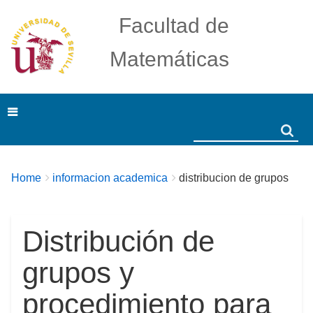
Facultad de
Matemáticas
Search
Search
Breadcrumbs
You
Home
informacion academica
distribucion de grupos
are
here:
Distribución de
grupos y
procedimiento para