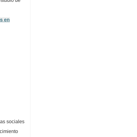
estudio de
os en
as sociales
ocimiento