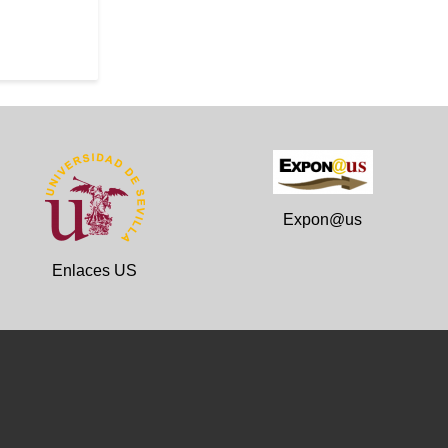
Expon@us
Enlaces US