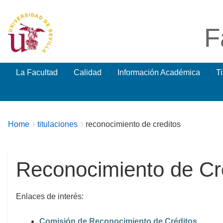
F
La Facultad
Calidad
Información Académica
T
Breadcrumbs
You
Home
titulaciones
reconocimiento de creditos
are
here:
Reconocimiento de Cr
Enlaces de interés:
Comisión de Reconocimiento de Créditos.