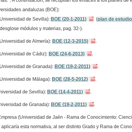
s.". A continuación, se recopilan los enlaces a los planes de 
iversidades andaluzas (BOE):
Universidad de Sevilla):
BOE (20-1-2011)
(
plan de estudi
esglose módulos y materias, pag. 32-).
Universidad de Almería):
BOE (12-3-2015)
.
(Universidad de Cádiz):
BOE (24-6-2013)
.
(Universidad de Granada):
BOE (19-2-2011)
.
(Universidad de Málaga):
BOE (28-5-2012)
.
niversidad de Sevilla):
BOE (14-4-2011)
.
Universidad de Granada):
BOE (19-2-2011)
.
 Empresa (Universidad de Jaén - Rama de Conocimiento: Cienci
e aplicaría esta normativa, al ser distinto Grado y Rama de Con