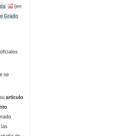
ada
(en
le Grado
oficiales
ue se
 su
artículo
ento
erado
 las