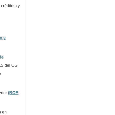
créditos) y
o y
de
AS del CG
e
erior
(BOE,
a en