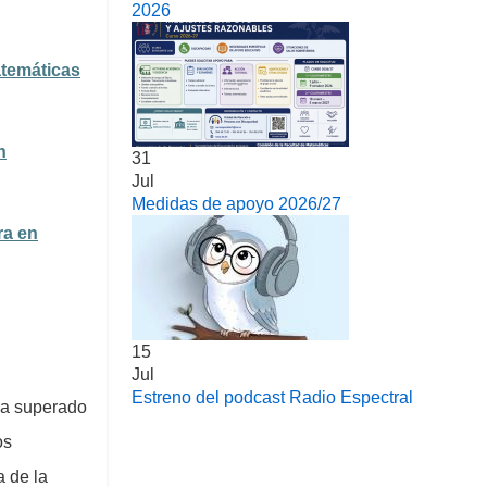
2026
atemáticas
n
31
Jul
Medidas de apoyo 2026/27
ra en
15
Jul
Estreno del podcast Radio Espectral
ya superado
os
a de la