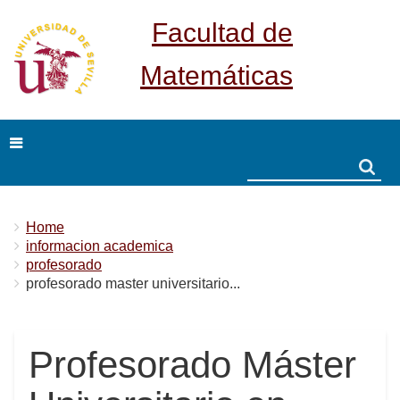
Facultad de
Matemáticas
Search
Search
Breadcrumbs
You
Home
are
informacion academica
here:
profesorado
profesorado master universitario...
Profesorado Máster