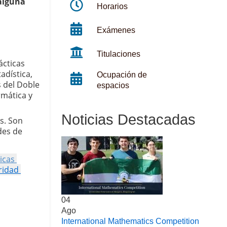
lguna 
Horarios
Exámenes
Titulaciones
cticas 
dística, 
Ocupación de
 del Doble 
espacios
mática y 
Noticias Destacadas
s. Son 
es de 
cas 
ridad 
04
Ago
International Mathematics Competition