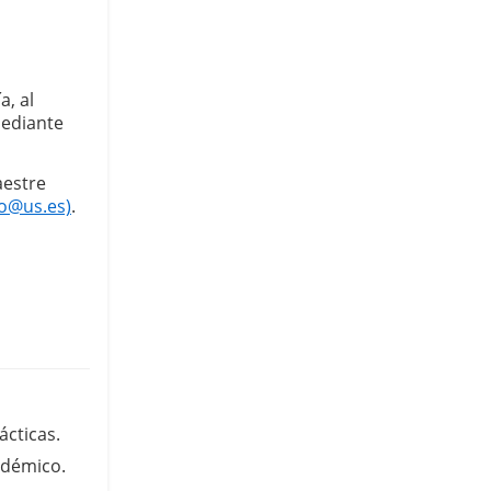
, al 
ediante 
estre 
o@us.es)
.
ácticas.
adémico.