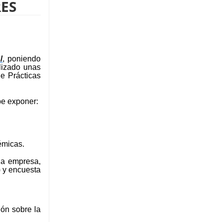
ES 
/
, poniendo
lizado unas
de Prácticas
be exponer:
émicas.
la empresa,
) y encuesta
ión sobre la