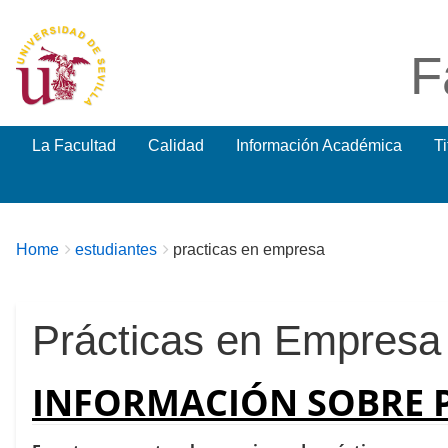
F
La Facultad
Calidad
Información Académica
T
Breadcrumbs
You
Home
estudiantes
practicas en empresa
are
here:
Prácticas en Empresa
INFORMACIÓN SOBRE P