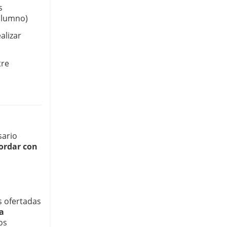
 
 alumno)
lizar 
re 
ario 
ordar con 
 ofertadas 
a 
s 