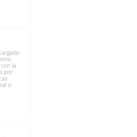
cargado 
como 
con la 
 por 
as 
al o 