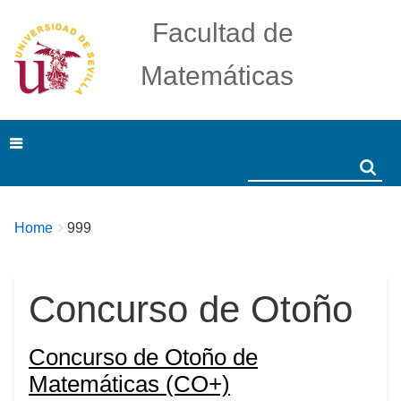
Facultad de
Matemáticas
Search
Search
Breadcrumbs
You
Home
999
are
here:
Concurso de Otoño
Concurso de Otoño de
Matemáticas (CO+)