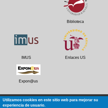
Biblioteca
IMUS
Enlaces US
Expon@us
Utilizamos cookies en este sitio web para mejorar su
experiencia de usuario.
Datos de contacto