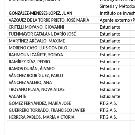
Cartografía de And
MANZANERA DÍAZ, MARTÍN
Síntesis y Método
Instituto de Inve
GONZÁLEZ-MENESES LÓPEZ, JUAN
Agente externo (P
VÁZQUEZ DE LA TORRE PRIETO, JOSÉ MARÍA
Estudiante
CRITELLI MOYANO, GIOVANNI
Estudiante
FUENMAYOR CATALANI, DARÍO JOSÉ
Estudiante
MARTÍNEZ ARÉVALO, MAXIME
Estudiante
MORENO CASO, LUIS GONZALO
Estudiante
RAHMOUNI CAÑETE, SORAYA
Estudiante
RAMÍREZ DÍAZ, PEDRO
Estudiante
RAMOS DURÁN, ÁLVARO
Estudiante
SÁNCHEZ RODRÍGUEZ, PABLO
Estudiante
SÁNCHEZ VALERO, ANA
Estudiante
TROYANO PLATA, NOVA ATLAS
Estudiante
VACANTE
P.T.G.A.S.
GÓMEZ FERNÁNDEZ, MARÍA JOSÉ
P.T.G.A.S.
GUERRERO TORRADO, FRANCISCO JAVIER
P.T.G.A.S.
HERRERA PABLOS, MARÍA VICTORIA