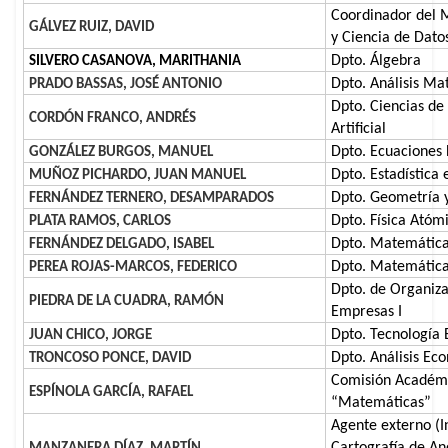
Coordinador del M
GÁLVEZ RUIZ, DAVID
y Ciencia de Dato
Dpto. Álgebra
SILVERO CASANOVA, MARITHANIA
Dpto. Análisis Ma
PRADO BASSAS, JOSÉ ANTONIO
Dpto. Ciencias de
CORDÓN FRANCO, ANDRÉS
Artificial
Dpto. Ecuaciones 
GONZÁLEZ BURGOS, MANUEL
Dpto. Estadística 
MUÑOZ PICHARDO, JUAN MANUEL
Dpto. Geometría 
FERNÁNDEZ TERNERO, DESAMPARADOS
Dpto. Física Atóm
PLATA RAMOS, CARLOS
Dpto. Matemática
FERNÁNDEZ DELGADO, ISABEL
Dpto. Matemática 
PEREA ROJAS-MARCOS, FEDERICO
Dpto. de Organiza
PIEDRA DE LA CUADRA, RAMÓN
Empresas I
Dpto. Tecnología 
JUAN CHICO, JORGE
Dpto. Análisis Ec
TRONCOSO PONCE, DAVID
Comisión Académ
ESPÍNOLA GARCÍA, RAFAEL
“Matemáticas”
Agente externo (In