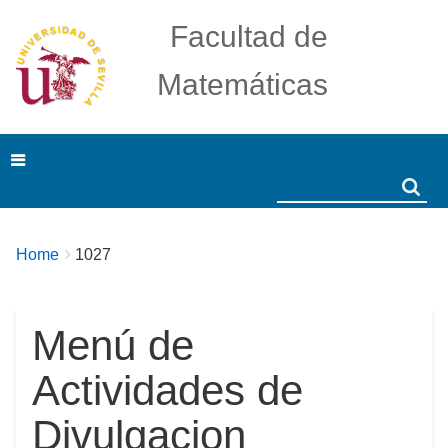
Facultad de
Matemáticas
Search
Search
Breadcrumbs
You
Home
1027
are
here:
Menú de
Actividades de
Divulgacion