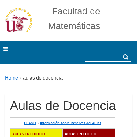
Facultad de
Matemáticas
Search
Search
Breadcrumbs
You
Home
aulas de docencia
are
here:
Aulas de Docencia
PLANO
-
Información sobre Reservas del Aulas
AULAS EN EDIFICIO
AULAS EN EDIFICIO