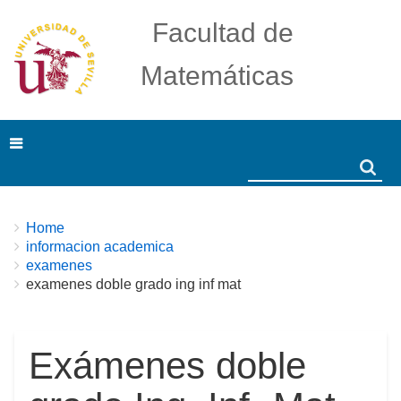
Facultad de
Matemáticas
Search
Search
Breadcrumbs
You
Home
are
informacion academica
here:
examenes
examenes doble grado ing inf mat
Exámenes doble