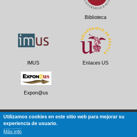
Biblioteca
IMUS
Enlaces US
Expon@us
Utilizamos cookies en este sitio web para mejorar su
experiencia de usuario.
Datos de contacto
Más info