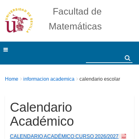
Facultad de
Matemáticas
Search
Search
Breadcrumbs
You
Home
informacion academica
calendario escolar
are
here:
Calendario
Académico
CALENDARIO ACADÉMICO CURSO 2026/2027