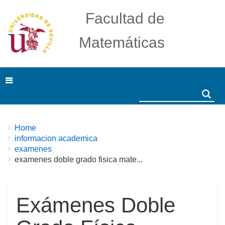
Facultad de
Matemáticas
Search
Search
Breadcrumbs
You
Home
are
informacion academica
here:
examenes
examenes doble grado fisica mate...
Exámenes Doble