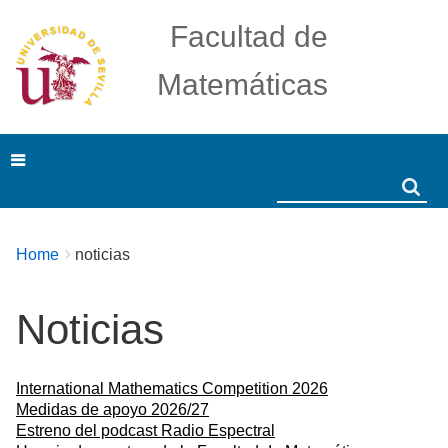
Facultad de
Matemáticas
Search
Search
Breadcrumbs
You
Home
noticias
are
here:
Noticias
International Mathematics Competition 2026
Medidas de apoyo 2026/27
Estreno del podcast Radio Espectral