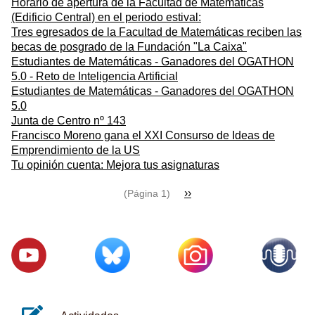
Horario de apertura de la Facultad de Matemáticas
(Edificio Central) en el periodo estival:
Tres egresados de la Facultad de Matemáticas reciben las
becas de posgrado de la Fundación "La Caixa"
Estudiantes de Matemáticas - Ganadores del OGATHON
5.0 - Reto de Inteligencia Artificial
Estudiantes de Matemáticas - Ganadores del OGATHON
5.0
Junta de Centro nº 143
Francisco Moreno gana el XXI Consurso de Ideas de
Emprendimiento de la US
Tu opinión cuenta: Mejora tus asignaturas
Paginación
Siguiente
››
(Página 1)
página