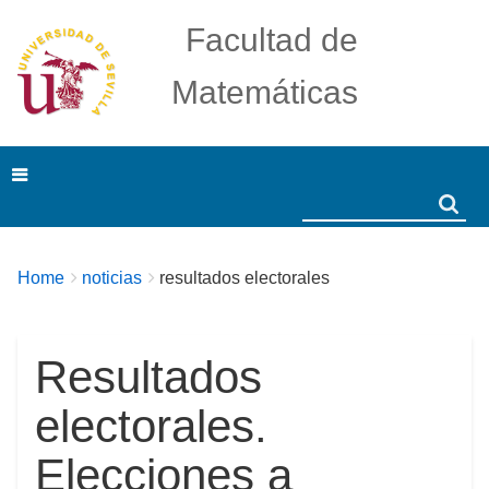
Facultad de
Matemáticas
Search
Search
Breadcrumbs
You
Home
noticias
resultados electorales
are
here:
Resultados
electorales.
Elecciones a