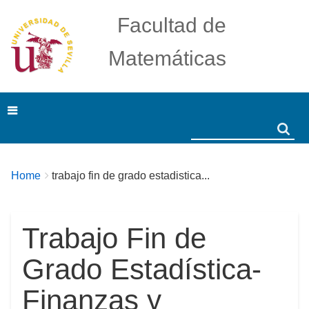
Facultad de
Matemáticas
Search
Search
Breadcrumbs
You
Home
trabajo fin de grado estadistica...
are
here:
Trabajo Fin de
Grado Estadística-
Finanzas y