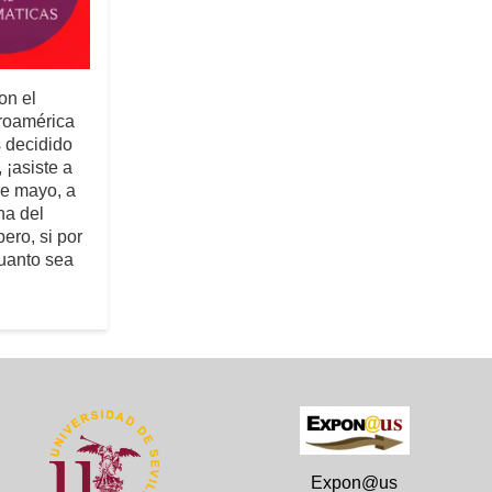
on el
roamérica
 decidido
 ¡asiste a
de mayo, a
na del
ero, si por
cuanto sea
Expon@us