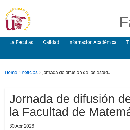
F
La Facultad
Calidad
Información Académica
T
Breadcrumbs
You
Home
noticias
jornada de difusion de los estud...
are
here:
Jornada de difusión d
la Facultad de Matemá
30 Abr 2026