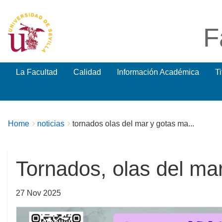
F
La Facultad
Calidad
Información Académica
T
Breadcrumbs
You
Home
noticias
tornados olas del mar y gotas ma...
are
here:
Tornados, olas del mar
27 Nov 2025