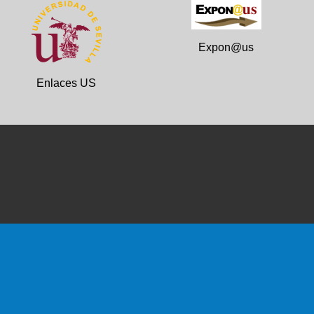
Expon@us
Enlaces US