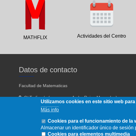
Actividades del Centro
MATHFLIX
Datos de contacto
Facultad de Matematicas
C/ Tarfia s/n (acceso por Avda. Reina Mercedes)
Utilizamos cookies en este sitio web para
Sevilla - 41012
Más info
954557910 954557911
Cookies para el funcionamiento de la
Almacenar un identificador único de sesión p
fmatematicas@us.es
Cookies para elementos multimedia