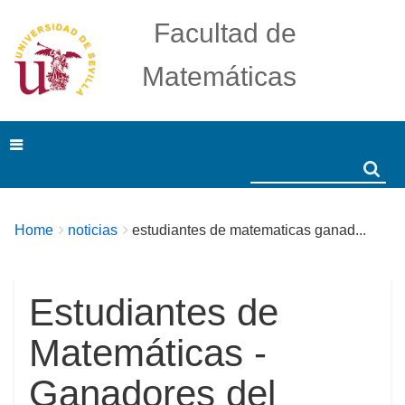
Facultad de
Matemáticas
Search
Search
Breadcrumbs
You
Home
noticias
estudiantes de matematicas ganad...
are
here:
Estudiantes de
Matemáticas -
Ganadores del