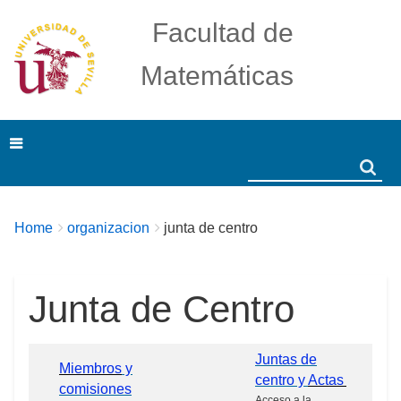
Facultad de
Matemáticas
Search
Search
Breadcrumbs
You
Home
organizacion
junta de centro
are
here:
Junta de Centro
Juntas de
Miembros
y
centro y
Actas
comisiones
Acceso a la