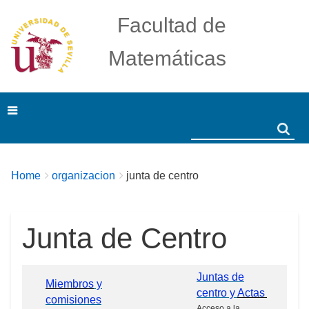
Facultad de
Matemáticas
Search
Search
Breadcrumbs
You
Home
organizacion
junta de centro
are
here:
Junta de Centro
Juntas de
Miembros
y
centro y
Actas
comisiones
Acceso a la