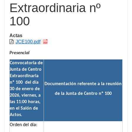
Extraordinaria nº
100
Actas
JCE100.pdf
Presencial
Convocatoria de
Junta de Centro
Extraordinaria
nº 100 del día
Documentación referente a la reunión
30 de enero de
de la Junta de Centro nº 100
2026, viernes, a
las 11:00 horas,
en el Salón de
Actos.
Orden del día: