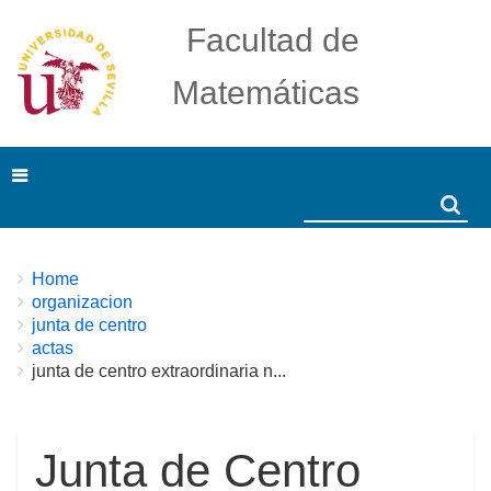
Facultad de
Matemáticas
Search
Search
Breadcrumbs
You
Home
are
organizacion
here:
junta de centro
actas
junta de centro extraordinaria n...
Junta de Centro