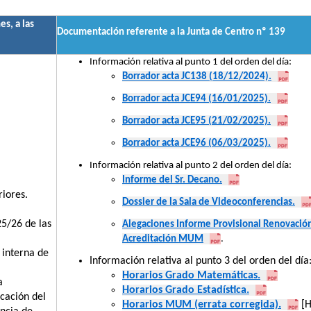
es, a las
Documentación referente a la Junta de Centro nº 139
Información relativa al punto 1 del orden del día:
Borrador acta JC138 (18/12/2024).
Borrador acta JCE94 (16/01/2025).
Borrador acta JCE95 (21/02/2025).
Borrador acta JCE96 (06/03/2025).
Información relativa al punto 2 del orden del día:
Informe del Sr. Decano.
riores.
Dossier de la Sala de Videoconferencias.
25/26 de las
Alegaciones Informe Provisional Renovació
Acreditación MUM
.
 interna de
Información relativa al punto 3 del orden del día
Horarios Grado Matemáticas.
a
Horarios Grado Estadística.
icación del
Horarios MUM (errata corregida).
[H