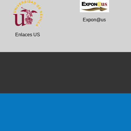
Expon@us
Enlaces US