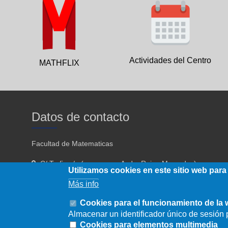
Actividades del Centro
MATHFLIX
Datos de contacto
Facultad de Matematicas
C/ Tarfia s/n (acceso por Avda. Reina Mercedes)
Utilizamos cookies en este sitio web para
Sevilla - 41012
Más info
954557910 954557911
Cookies para el funcionamiento de la
Almacenar un identificador único de sesión p
fmatematicas@us.es
Cookies para elementos multimedia