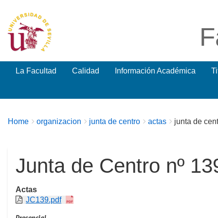
F
La Facultad
Calidad
Información Académica
T
Breadcrumbs
You
Home
organizacion
junta de centro
actas
junta de cen
are
here:
Junta de Centro nº 13
Actas
JC139.pdf